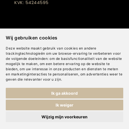
KVK: 54244595
Wij gebruiken cookies
Deze website maakt gebruik van cookies en andere
Openingstijden
trackingtechnologieën om uw browse-ervaring te verbeteren voor
de volgende doeleinden:
om de basisfunctionaliteit van de website
Maandag
Gesloten
mogelijk te maken
,
om een betere ervaring op de website te
bieden
,
om uw interesse in onze producten en diensten te meten
en marketinginteracties te personaliseren
,
om advertenties weer te
Dinsdag
09:30 - 17:30
geven die relevanter voor u zijn
.
Woensdag
09:30 - 17:30
Ik ga akkoord
Donderdag
09:30 - 17:30
Ik weiger
Vrijdag
09:30 - 17:30
Wijzig mijn voorkeuren
Zaterdag
09:30 - 17:00