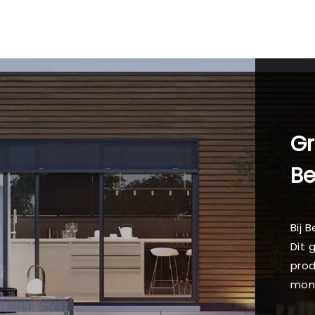
Gr
B
Bij 
Dit 
prod
mon