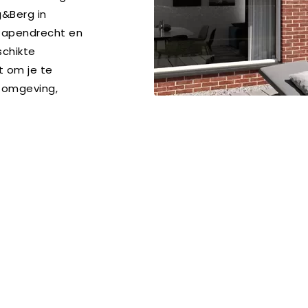
g&Berg in
, Papendrecht en
schikte
t om je te
fomgeving,