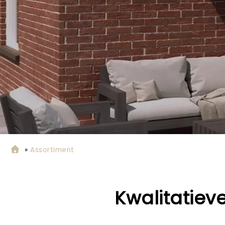
»
Assortiment
Kwalitatiev