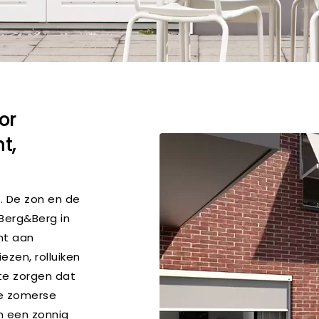
or
t,
n. De zon en de
Berg&Berg in
nt aan
zen, rolluiken
te zorgen dat
nde zomerse
n een zonnig