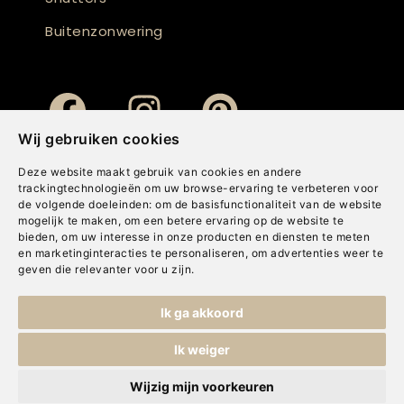
Buitenzonwering
Wij gebruiken cookies
Deze website maakt gebruik van cookies en andere
trackingtechnologieën om uw browse-ervaring te verbeteren voor
de volgende doeleinden:
om de basisfunctionaliteit van de website
mogelijk te maken
,
om een betere ervaring op de website te
bieden
,
om uw interesse in onze producten en diensten te meten
en marketinginteracties te personaliseren
,
om advertenties weer te
geven die relevanter voor u zijn
.
Copyright © Concepts & Companies BV. Alle rechten voorbehouden.
Ik ga akkoord
Privacybeleid
|
Disclaimer
|
Cookies
Ik weiger
Wijzig mijn voorkeuren