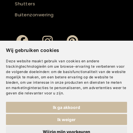
Shutters
Buitenzonwering
Wij gebruiken cookies
Deze website maakt gebruik van cookies en andere
trackingtechnologieën om uw browse-ervaring te verbeteren voor
de volgende doeleinden:
om de basisfunctionaliteit van de website
mogelijk te maken
,
om een betere ervaring op de website te
bieden
,
om uw interesse in onze producten en diensten te meten
en marketinginteracties te personaliseren
,
om advertenties weer te
geven die relevanter voor u zijn
.
Copyright © Concepts & Companies BV. Alle rechten voorbehouden.
Ik ga akkoord
Privacybeleid
|
Disclaimer
|
Cookies
Ik weiger
Wijzig mijn voorkeuren