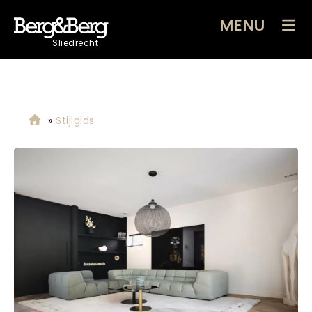
MENU
Sliedrecht
»
Stijlgids