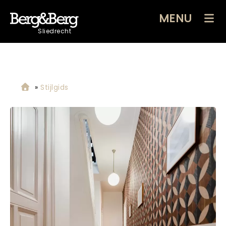
MENU
Sliedrecht
»
Stijlgids