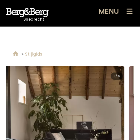
MENU
Sliedrecht
»
Stijlgids
2 / 5