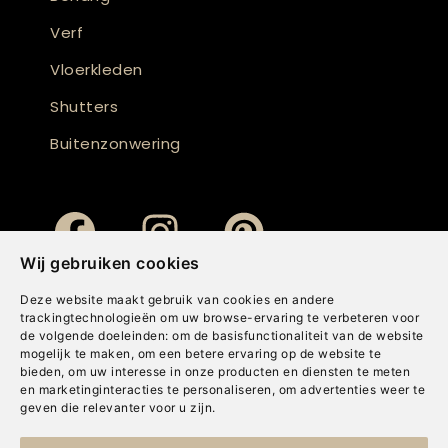
Verf
Vloerkleden
Shutters
Buitenzonwering
Wij gebruiken cookies
Deze website maakt gebruik van cookies en andere
trackingtechnologieën om uw browse-ervaring te verbeteren voor
de volgende doeleinden:
om de basisfunctionaliteit van de website
mogelijk te maken
,
om een betere ervaring op de website te
bieden
,
om uw interesse in onze producten en diensten te meten
en marketinginteracties te personaliseren
,
om advertenties weer te
geven die relevanter voor u zijn
.
Copyright © Concepts & Companies BV. Alle rechten voorbehouden.