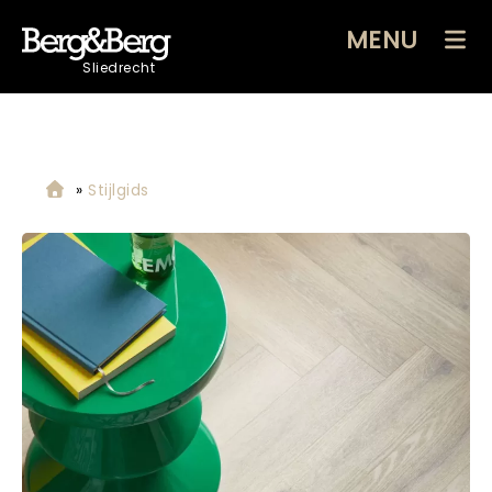
MENU
Sliedrecht
»
Stijlgids