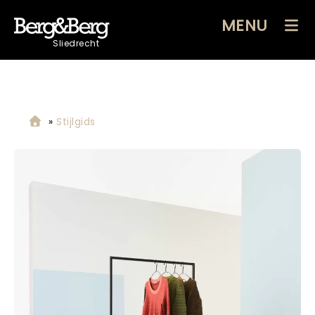
MENU
Sliedrecht
»
Stijlgids