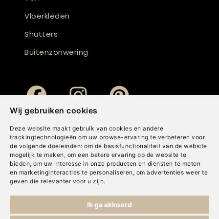
Vloerkleden
Shutters
Buitenzonwering
Wij gebruiken cookies
Deze website maakt gebruik van cookies en andere
trackingtechnologieën om uw browse-ervaring te verbeteren voor
de volgende doeleinden:
om de basisfunctionaliteit van de website
mogelijk te maken
,
om een betere ervaring op de website te
bieden
,
om uw interesse in onze producten en diensten te meten
en marketinginteracties te personaliseren
,
om advertenties weer te
geven die relevanter voor u zijn
.
Copyright © Concepts & Companies BV. Alle rechten voorbehouden.
Ik ga akkoord
Privacybeleid
|
Disclaimer
|
Cookies