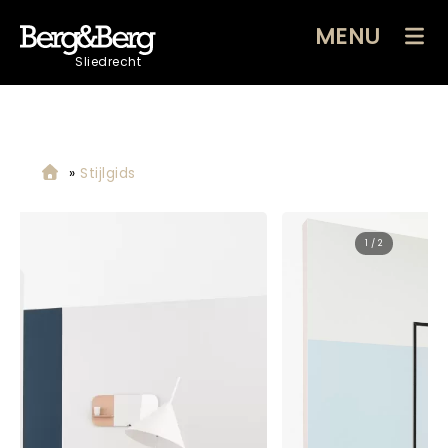
MENU
Sliedrecht
»
Stijlgids
2 / 2