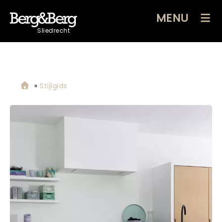
MENU
Sliedrecht
»
Stijlgids