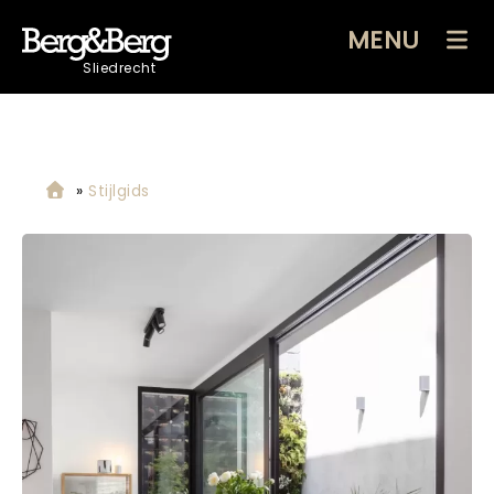
MENU
Sliedrecht
»
Stijlgids