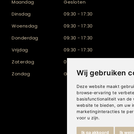
Maandag
Gesloten
Dinsdag
09:30 - 17:30
Woensdag
09:30 - 17:30
Donderdag
09:30 - 17:30
Vrijdag
09:30 - 17:30
Zaterdag
09:30 - 17:00
Wij gebruiken c
Zondag
Gesloten
Deze website maakt gebrui
browse-ervaring te verbet
basisfunctionaliteit van de
website te bieden
,
om uw i
marketinginteracties te per
voor u zijn
.
Ik ga akkoord
Ik wei