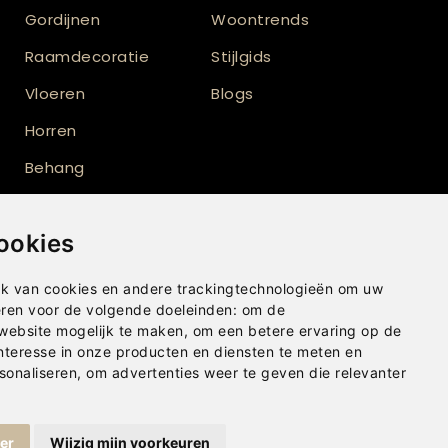
Gordijnen
Woontrends
Raamdecoratie
Stijlgids
Vloeren
Blogs
Horren
Behang
Verf
ookies
Vloerkleden
Shutters
k van cookies en andere trackingtechnologieën om uw
eren voor de volgende doeleinden:
om de
Buitenzonwering
 website mogelijk te maken
,
om een betere ervaring op de
nteresse in onze producten en diensten te meten en
sonaliseren
,
om advertenties weer te geven die relevanter
ger
Wijzig mijn voorkeuren