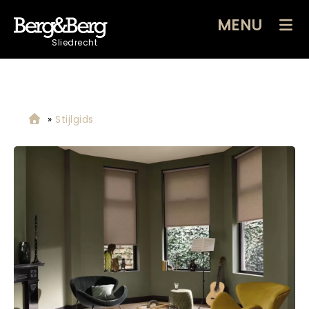
MENU
Sliedrecht
»
Stijlgids