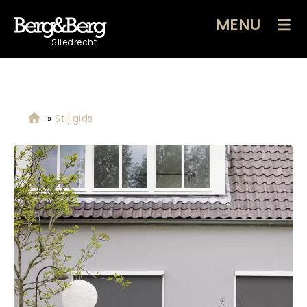
MENU
Sliedrecht
»
Stijlgids