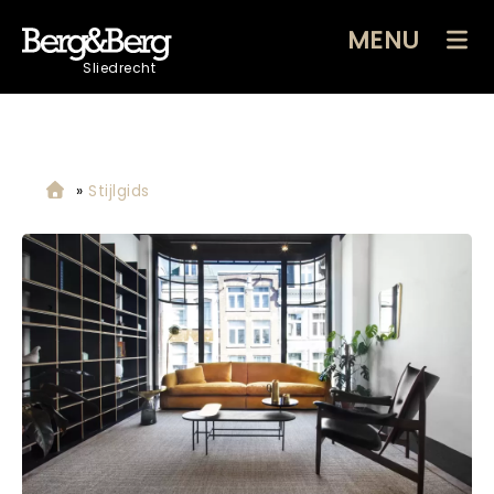
MENU
Sliedrecht
»
Stijlgids