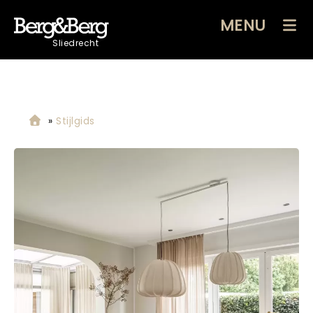
MENU
Sliedrecht
»
Stijlgids