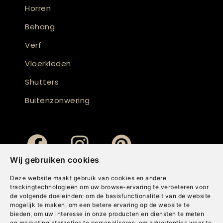
Horren
Behang
Verf
Vloerkleden
Shutters
Buitenzonwering
Wij gebruiken cookies
Deze website maakt gebruik van cookies en andere
trackingtechnologieën om uw browse-ervaring te verbeteren voor
de volgende doeleinden:
om de basisfunctionaliteit van de website
mogelijk te maken
,
om een betere ervaring op de website te
bieden
,
om uw interesse in onze producten en diensten te meten
en marketinginteracties te personaliseren
,
om advertenties weer te