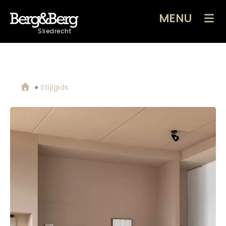
MENU
Sliedrecht
»
Stijlgids