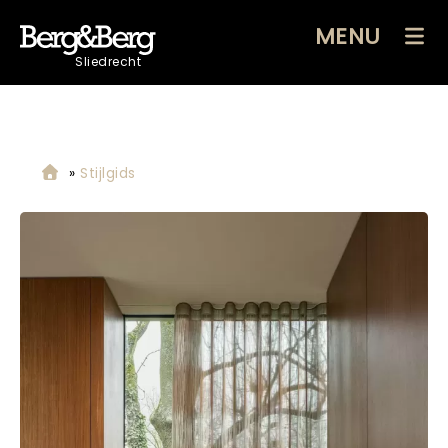
MENU
Sliedrecht
»
Stijlgids