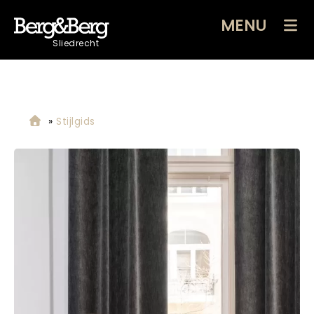
MENU
Sliedrecht
»
Stijlgids