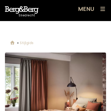
MENU
Sliedrecht
»
Stijlgids