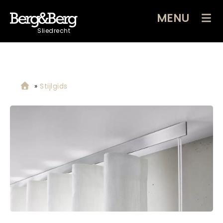
MENU
Sliedrecht
»
Stijlgids