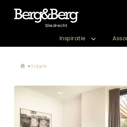
Sliedrecht
Inspiratie
Asso
»
Stijlgids