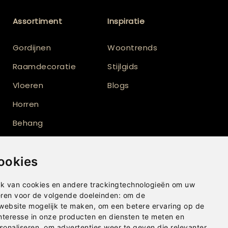
Assortiment
Inspiratie
Gordijnen
Woontrends
Raamdecoratie
Stijlgids
Vloeren
Blogs
Horren
Behang
Verf
ookies
Vloerkleden
Shutters
k van cookies en andere trackingtechnologieën om uw
eren voor de volgende doeleinden:
om de
Buitenzonwering
 website mogelijk te maken
,
om een betere ervaring op de
nteresse in onze producten en diensten te meten en
sonaliseren
,
om advertenties weer te geven die relevanter