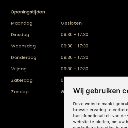
Openingstijden
Maandag
Gesloten
Dinsdag
09:30 - 17:30
Woensdag
09:30 - 17:30
Donderdag
09:30 - 17:30
Vrijdag
09:30 - 17:30
Zaterdag
09:30 - 17:00
Wij gebruiken c
Zondag
Gesloten
Deze website maakt gebrui
browse-ervaring te verbet
basisfunctionaliteit van de
website te bieden
,
om uw i
marketinginteracties te per