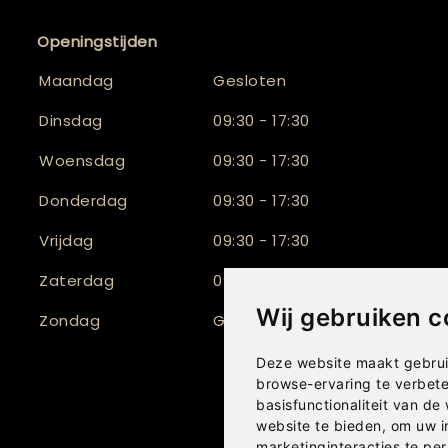
Openingstijden
Maandag
Gesloten
Dinsdag
09:30 - 17:30
Woensdag
09:30 - 17:30
Donderdag
09:30 - 17:30
Vrijdag
09:30 - 17:30
Zaterdag
09:30 - 17:00
Wij gebruiken c
Zondag
Gesloten
Deze website maakt gebrui
browse-ervaring te verbet
basisfunctionaliteit van de
website te bieden
,
om uw i
marketinginteracties te per