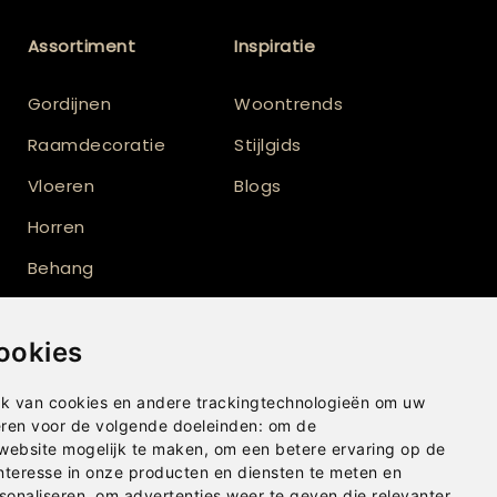
Assortiment
Inspiratie
Gordijnen
Woontrends
Raamdecoratie
Stijlgids
Vloeren
Blogs
Horren
Behang
Verf
ookies
Vloerkleden
Shutters
k van cookies en andere trackingtechnologieën om uw
eren voor de volgende doeleinden:
om de
Buitenzonwering
 website mogelijk te maken
,
om een betere ervaring op de
nteresse in onze producten en diensten te meten en
sonaliseren
,
om advertenties weer te geven die relevanter