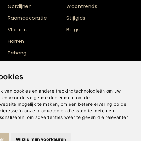
Gordijnen
Woontrends
Raamdecoratie
Stijlgids
Vloeren
Blogs
Horren
Behang
Verf
ookies
Vloerkleden
Shutters
k van cookies en andere trackingtechnologieën om uw
eren voor de volgende doeleinden:
om de
Buitenzonwering
 website mogelijk te maken
,
om een betere ervaring op de
nteresse in onze producten en diensten te meten en
sonaliseren
,
om advertenties weer te geven die relevanter
ger
Wijzig mijn voorkeuren