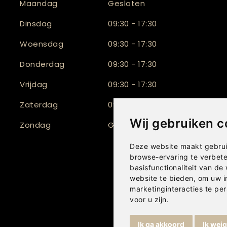
Maandag
Gesloten
Dinsdag
09:30 - 17:30
Woensdag
09:30 - 17:30
Donderdag
09:30 - 17:30
Vrijdag
09:30 - 17:30
Zaterdag
09:30 - 17:00
Wij gebruiken c
Zondag
Gesloten
Deze website maakt gebrui
browse-ervaring te verbet
basisfunctionaliteit van de
website te bieden
,
om uw i
marketinginteracties te per
voor u zijn
.
Ik ga akkoord
Ik wei