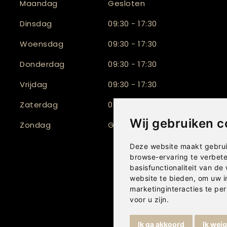
Maandag
Gesloten
Dinsdag
09:30 - 17:30
Woensdag
09:30 - 17:30
Donderdag
09:30 - 17:30
Vrijdag
09:30 - 17:30
Zaterdag
09:30 - 17:00
Wij gebruiken c
Zondag
Gesloten
Deze website maakt gebrui
browse-ervaring te verbet
basisfunctionaliteit van de
website te bieden
,
om uw i
marketinginteracties te per
voor u zijn
.
Ik ga akkoord
Ik wei