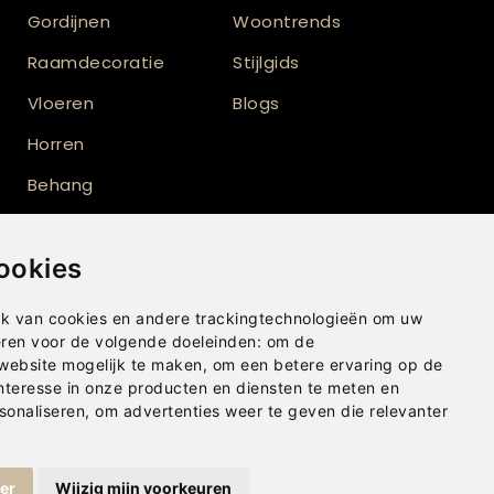
Gordijnen
Woontrends
Raamdecoratie
Stijlgids
Vloeren
Blogs
Horren
Behang
Verf
ookies
Vloerkleden
Shutters
k van cookies en andere trackingtechnologieën om uw
eren voor de volgende doeleinden:
om de
Buitenzonwering
 website mogelijk te maken
,
om een betere ervaring op de
nteresse in onze producten en diensten te meten en
sonaliseren
,
om advertenties weer te geven die relevanter
ger
Wijzig mijn voorkeuren