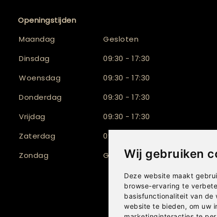
Openingstijden
Maandag
Gesloten
Dinsdag
09:30 - 17:30
Woensdag
09:30 - 17:30
Donderdag
09:30 - 17:30
Vrijdag
09:30 - 17:30
Zaterdag
09:30 - 17:00
Wij gebruiken c
Zondag
Gesloten
Deze website maakt gebrui
browse-ervaring te verbet
basisfunctionaliteit van de
website te bieden
,
om uw i
marketinginteracties te per