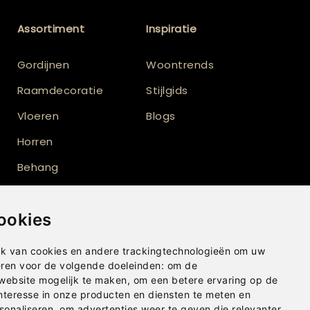
Assortiment
Inspiratie
Gordijnen
Woontrends
Raamdecoratie
Stijlgids
Vloeren
Blogs
Horren
Behang
Verf
ookies
Vloerkleden
Shutters
k van cookies en andere trackingtechnologieën om uw
eren voor de volgende doeleinden:
om de
Buitenzonwering
 website mogelijk te maken
,
om een betere ervaring op de
nteresse in onze producten en diensten te meten en
sonaliseren
,
om advertenties weer te geven die relevanter