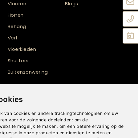
Vloeren
Blogs
Horren
Behang
Verf
Vloerkleden
Shutters
Buitenzonwering
ookies
k van cookies en andere trackingtechnologieën om uw
eren voor de volgende doeleinden:
om de
Privacybeleid
|
Disclaimer
|
Cookies
 website mogelijk te maken
,
om een betere ervaring op de
nteresse in onze producten en diensten te meten en