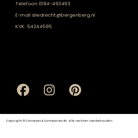
Telefoon
0184-493493
E-mail
sliedrecht@bergenberg.nl
KVK: 54244595
Copyright © Concepts & Companies BV. Alle rechten voorbehouden.