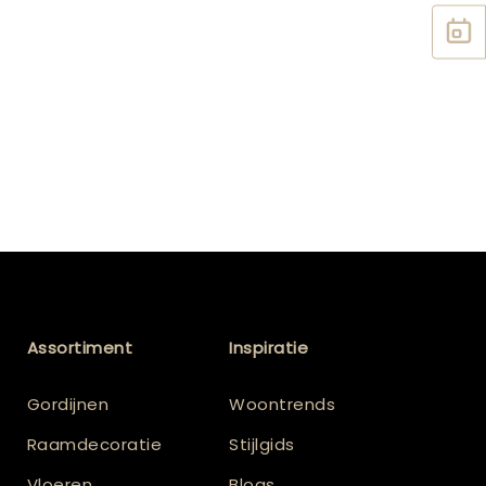
Assortiment
Inspiratie
Gordijnen
Woontrends
Raamdecoratie
Stijlgids
Vloeren
Blogs