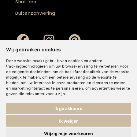
Shutters
Buitenzonwering
Wij gebruiken cookies
Deze website maakt gebruik van cookies en andere
trackingtechnologieën om uw browse-ervaring te verbeteren voor
de volgende doeleinden:
om de basisfunctionaliteit van de website
mogelijk te maken
,
om een betere ervaring op de website te
bieden
,
om uw interesse in onze producten en diensten te meten
en marketinginteracties te personaliseren
,
om advertenties weer te
geven die relevanter voor u zijn
.
Copyright © Concepts & Companies BV. Alle rechten voorbehouden.
Ik ga akkoord
Privacybeleid
|
Disclaimer
|
Cookies
Ik weiger
Wijzig mijn voorkeuren