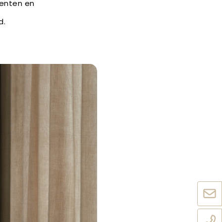
menten en
d.