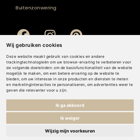
Buitenzonwering
Wij gebruiken cookies
Deze website maakt gebruik van cookies en andere
trackingtechnologieën om uw browse-ervaring te verbeteren voor
de volgende doeleinden:
om de basisfunctionaliteit van de website
mogelijk te maken
,
om een betere ervaring op de website te
bieden
,
om uw interesse in onze producten en diensten te meten
en marketinginteracties te personaliseren
,
om advertenties weer te
geven die relevanter voor u zijn
.
Copyright © Concepts & Companies BV. Alle rechten voorbehouden.
Ik ga akkoord
Privacybeleid
|
Disclaimer
|
Cookies
Ik weiger
Wijzig mijn voorkeuren