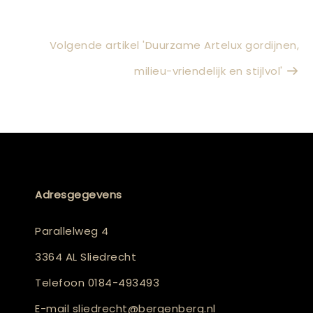
Volgende artikel 'Duurzame Artelux gordijnen,
milieu-vriendelijk en stijlvol'
Adresgegevens
Parallelweg 4
3364 AL Sliedrecht
Telefoon
0184-493493
E-mail
sliedrecht@bergenberg.nl