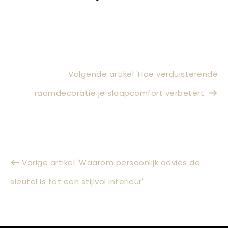
Volgende artikel 'Hoe verduisterende
raamdecoratie je slaapcomfort verbetert'
Vorige artikel 'Waarom persoonlijk advies de
sleutel is tot een stijlvol interieur'